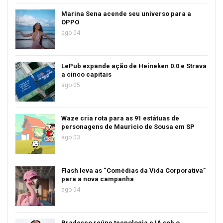
Marina Sena acende seu universo para a
OPPO
ago 04
LePub expande ação de Heineken 0.0 e Strava
a cinco capitais
ago 05
Waze cria rota para as 91 estátuas de
personagens de Mauricio de Sousa em SP
ago 03
Flash leva as “Comédias da Vida Corporativa”
para a nova campanha
ago 04
Bradesco reúne tecnologia e IA sob o