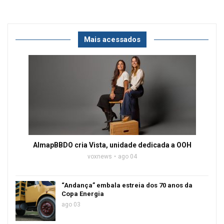
Mais acessados
AlmapBBDO cria Vista, unidade dedicada a OOH
voxnews
ago 04
“Andança” embala estreia dos 70 anos da
Copa Energia
ago 03