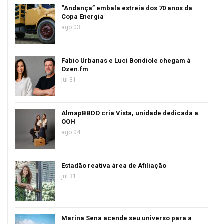
“Andança” embala estreia dos 70 anos da
Copa Energia
ago 03
Fabio Urbanas e Luci Bondiole chegam à
Ozen.fm
jul 31
AlmapBBDO cria Vista, unidade dedicada a
OOH
ago 04
Estadão reativa área de Afiliação
jul 31
Marina Sena acende seu universo para a