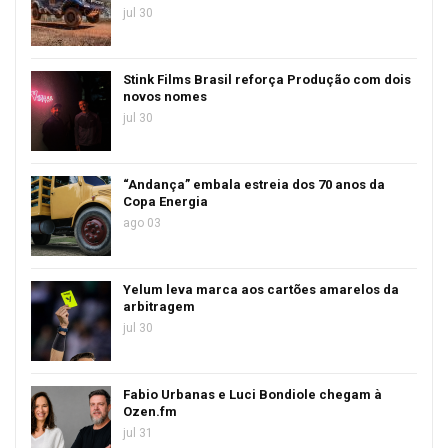
jul 30
Stink Films Brasil reforça Produção com dois
novos nomes
jul 30
“Andança” embala estreia dos 70 anos da
Copa Energia
ago 03
Yelum leva marca aos cartões amarelos da
arbitragem
jul 30
Fabio Urbanas e Luci Bondiole chegam à
Ozen.fm
jul 31