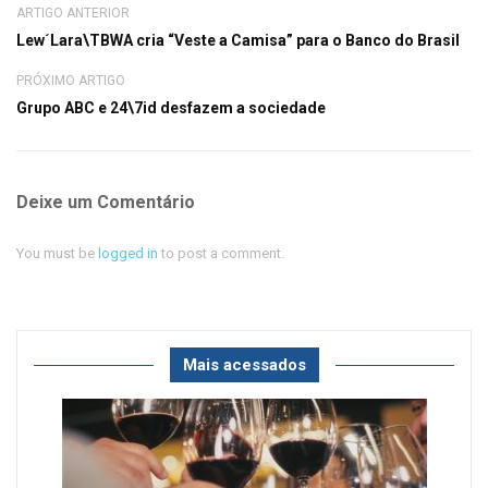
ARTIGO ANTERIOR
Lew´Lara\TBWA cria “Veste a Camisa” para o Banco do Brasil
PRÓXIMO ARTIGO
Grupo ABC e 24\7id desfazem a sociedade
Deixe um Comentário
You must be
logged in
to post a comment.
Mais acessados