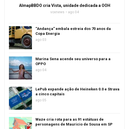
AlmapBBDO cria Vista, unidade dedicada a OOH
voxnews
ago 04
“Andança” embala estreia dos 70 anos da
Copa Energia
ago 03
Marina Sena acende seu universo para a
OPPO
ago 04
LePub expande ação de Heineken 0.0 e Strava
a cinco capitais
ago 05
Waze cria rota para as 91 estátuas de
personagens de Mauricio de Sousa em SP