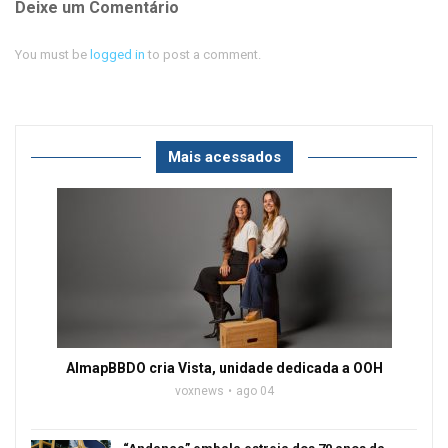
Deixe um Comentário
You must be
logged in
to post a comment.
Mais acessados
AlmapBBDO cria Vista, unidade dedicada a OOH
voxnews
ago 04