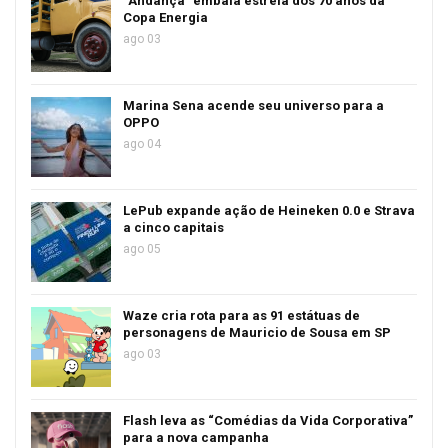
“Andança” embala estreia dos 70 anos da
Copa Energia
ago 03
Marina Sena acende seu universo para a
OPPO
ago 04
LePub expande ação de Heineken 0.0 e Strava
a cinco capitais
ago 05
Waze cria rota para as 91 estátuas de
personagens de Mauricio de Sousa em SP
ago 03
Flash leva as “Comédias da Vida Corporativa”
para a nova campanha