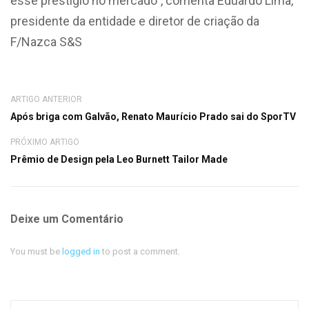
esse prestígio no mercado”, comenta Eduardo Lima,
presidente da entidade e diretor de criação da
F/Nazca S&S
ARTIGO ANTERIOR
Após briga com Galvão, Renato Maurício Prado sai do SporTV
PRÓXIMO ARTIGO
Prêmio de Design pela Leo Burnett Tailor Made
Deixe um Comentário
You must be
logged in
to post a comment.