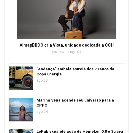
AlmapBBDO cria Vista, unidade dedicada a OOH
voxnews
ago 04
“Andança” embala estreia dos 70 anos da
Copa Energia
ago 03
Marina Sena acende seu universo para a
OPPO
ago 04
LePub expande ação de Heineken 0.0 e Strava