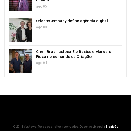
cultural”
ago 05
OdontoCompany define agência digital
ago 03
Cheil Brasil coloca Eto Bastos e Marcelo
Fiuza no comando da Criação
ago 04
© 2018 VoxNews. Todos os direitos reservados. Desenvolvido pela
E-gnição