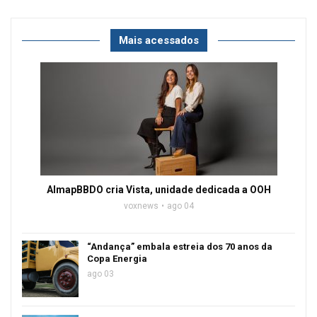
Mais acessados
AlmapBBDO cria Vista, unidade dedicada a OOH
voxnews
ago 04
“Andança” embala estreia dos 70 anos da
Copa Energia
ago 03