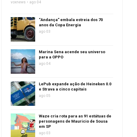
voxnews
ago 04
“Andança” embala estreia dos 70
anos da Copa Energia
ago 03
Marina Sena acende seu universo
para a OPPO
ago 04
LePub expande ação de Heineken 0.0
e Strava a cinco capitais
ago 05
Waze cria rota para as 91 estátuas de
personagens de Mauricio de Sousa
em SP
ago 03