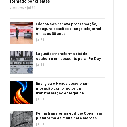
formado por clientes
voxnews
jul 31
GloboNews renova programação,
inaugura estúdios e lança telejornal
em seus 30 anos
jul 31
Lagunitas transforma xixi de
cachorro em desconto para IPA Day
jul 31
Energisa e Heads posicionam
inovação como motor da
transformação energética
jul 31
Felina transforma edifício Copan em
plataforma de mídia para marcas
jul 31