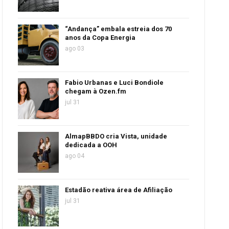
“Andança” embala estreia dos 70
anos da Copa Energia
ago 03
Fabio Urbanas e Luci Bondiole
chegam à Ozen.fm
jul 31
AlmapBBDO cria Vista, unidade
dedicada a OOH
ago 04
Estadão reativa área de Afiliação
jul 31