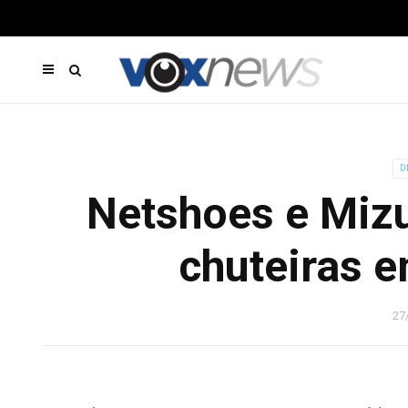
D
Netshoes e Miz
chuteiras e
27