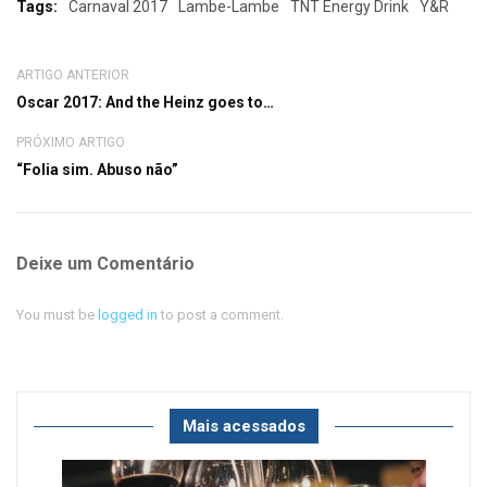
Tags:
Carnaval 2017
Lambe-Lambe
TNT Energy Drink
Y&R
ARTIGO ANTERIOR
Oscar 2017: And the Heinz goes to…
PRÓXIMO ARTIGO
“Folia sim. Abuso não”
Deixe um Comentário
You must be
logged in
to post a comment.
Mais acessados