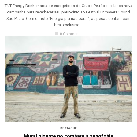
TNT Energy Drink, marca de energéticos do Grupo Petrópolis, lança nova
campanha para reverberar seu patrocínio ao Festival Primavera Sound
São Paulo. Com o mote “Energia pra não parar”, as peças contam com
beat exclusivo ...
chat_bubble
0 Comment
DESTAQUE
Mural gigante no combate à xenofobia