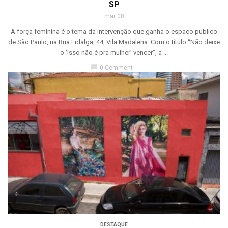
SP
mar 08
A força feminina é o tema da intervenção que ganha o espaço público
de São Paulo, na Rua Fidalga, 44, Vila Madalena. Com o título “Não deixe
o ‘isso não é pra mulher’ vencer”, a ...
chat_bubble
0 Comment
DESTAQUE