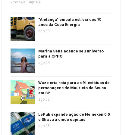
voxnews
ago 04
“Andança” embala estreia dos 70
anos da Copa Energia
ago 03
Marina Sena acende seu universo
para a OPPO
ago 04
Waze cria rota para as 91 estátuas de
personagens de Mauricio de Sousa
em SP
ago 03
LePub expande ação de Heineken 0.0
e Strava a cinco capitais
ago 05