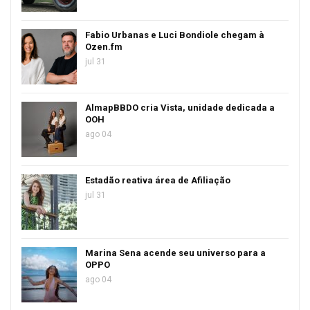
Fabio Urbanas e Luci Bondiole chegam à
Ozen.fm
jul 31
AlmapBBDO cria Vista, unidade dedicada a
OOH
ago 04
Estadão reativa área de Afiliação
jul 31
Marina Sena acende seu universo para a
OPPO
ago 04