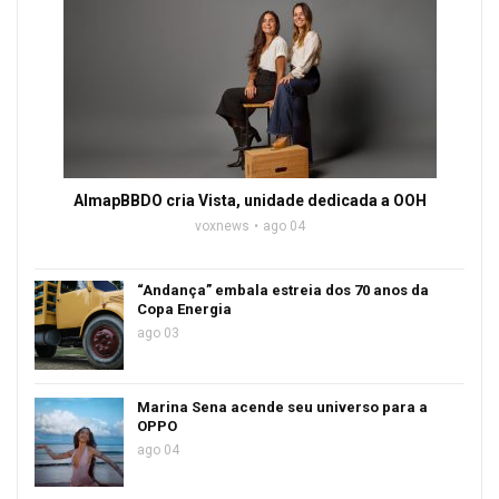
AlmapBBDO cria Vista, unidade dedicada a OOH
voxnews
ago 04
“Andança” embala estreia dos 70 anos da
Copa Energia
ago 03
Marina Sena acende seu universo para a
OPPO
ago 04