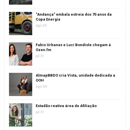
“Andança” embala estreia dos 70 anos da
Copa Energia
ago 03
Fabio Urbanas e Luci Bondiole chegam à
Ozen.fm
jul 31
AlmapBBDO cria Vista, unidade dedicada a
OOH
ago 04
Estadão reativa área de Afiliação
jul 31