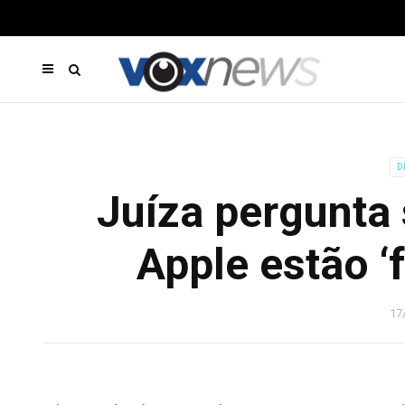
D
Juíza pergunta
Apple estão ‘
17