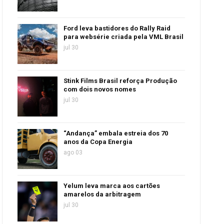
Ford leva bastidores do Rally Raid
para websérie criada pela VML Brasil
jul 30
Stink Films Brasil reforça Produção
com dois novos nomes
jul 30
“Andança” embala estreia dos 70
anos da Copa Energia
ago 03
Yelum leva marca aos cartões
amarelos da arbitragem
jul 30