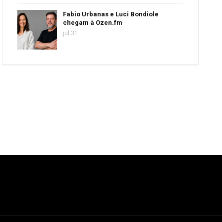
Fabio Urbanas e Luci Bondiole
chegam à Ozen.fm
jul 31