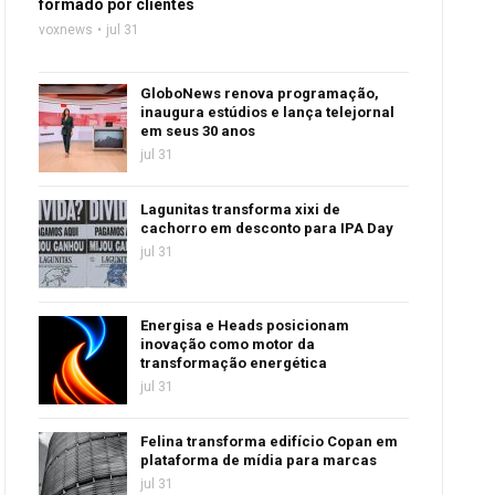
formado por clientes
voxnews
jul 31
GloboNews renova programação,
inaugura estúdios e lança telejornal
em seus 30 anos
jul 31
Lagunitas transforma xixi de
cachorro em desconto para IPA Day
jul 31
Energisa e Heads posicionam
inovação como motor da
transformação energética
jul 31
Felina transforma edifício Copan em
plataforma de mídia para marcas
jul 31