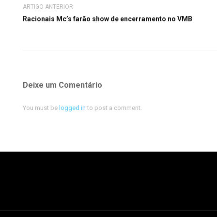
ARTIGO ANTERIOR
Racionais Mc’s farão show de encerramento no VMB
Deixe um Comentário
You must be
logged in
to post a comment.