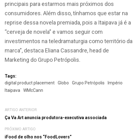
principais para estarmos mais próximos dos
consumidores. Além disso, tínhamos que estar na
reprise dessa novela premiada, pois a Itaipava já é a
“cerveja de novela” e vamos seguir com
investimentos na teledramaturgia como território da
marca”, destaca Eliana Cassandre, head de
Marketing do Grupo Petrópolis.
Tags:
digital product placement
Globo
Grupo Petrópolis
Império
Itaipava
WMcCann
ARTIGO ANTERIOR
Ça Va Art anuncia produtora-executiva associada
PRÓXIMO ARTIGO
iFood de olho nos “FoodLovers”