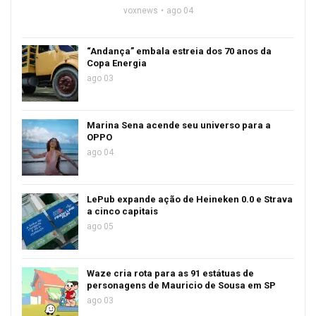
voxnews
ago 04
“Andança” embala estreia dos 70 anos da
Copa Energia
ago 03
Marina Sena acende seu universo para a
OPPO
ago 04
LePub expande ação de Heineken 0.0 e Strava
a cinco capitais
ago 05
Waze cria rota para as 91 estátuas de
personagens de Mauricio de Sousa em SP
ago 03