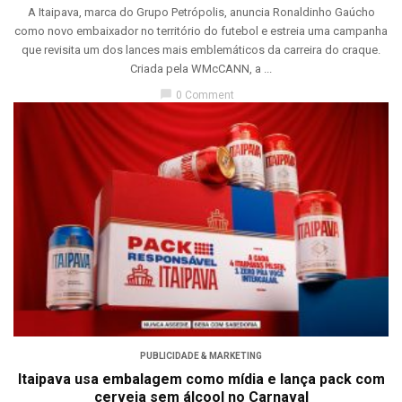
A Itaipava, marca do Grupo Petrópolis, anuncia Ronaldinho Gaúcho
como novo embaixador no território do futebol e estreia uma campanha
que revisita um dos lances mais emblemáticos da carreira do craque.
Criada pela WMcCANN, a ...
chat_bubble
0 Comment
PUBLICIDADE & MARKETING
Itaipava usa embalagem como mídia e lança pack com
cerveja sem álcool no Carnaval