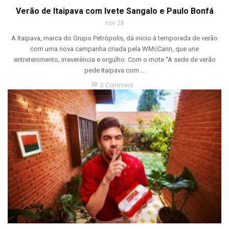
Verão de Itaipava com Ivete Sangalo e Paulo Bonfá
nov 28
A Itaipava, marca do Grupo Petrópolis, dá início à temporada de verão
com uma nova campanha criada pela WMcCann, que une
entretenimento, irreverência e orgulho. Com o mote “A sede de verão
pede Itaipava com ...
chat_bubble
0 Comment