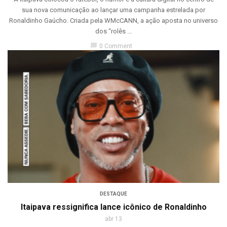
sua nova comunicação ao lançar uma campanha estrelada por
Ronaldinho Gaúcho. Criada pela WMcCANN, a ação aposta no universo
dos “rolês ...
chat_bubble
0 Comment
DESTAQUE
Itaipava ressignifica lance icônico de Ronaldinho
abr 13