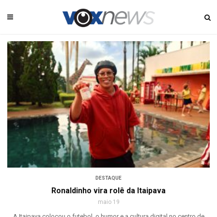
DESTAQUE
Ronaldinho vira rolê da Itaipava
maio 19
A Itaipava colocou o futebol, o humor e a cultura digital no centro de