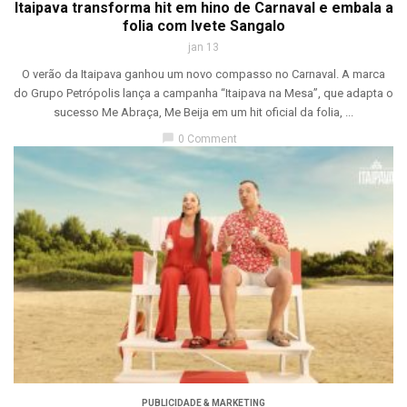
Itaipava transforma hit em hino de Carnaval e embala a
folia com Ivete Sangalo
jan 13
O verão da Itaipava ganhou um novo compasso no Carnaval. A marca
do Grupo Petrópolis lança a campanha “Itaipava na Mesa”, que adapta o
sucesso Me Abraça, Me Beija em um hit oficial da folia, ...
chat_bubble
0 Comment
PUBLICIDADE & MARKETING