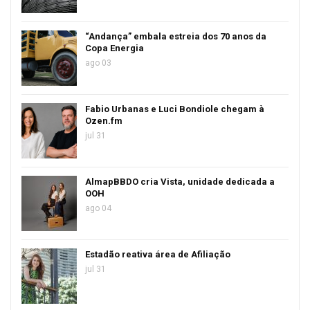
“Andança” embala estreia dos 70 anos da
Copa Energia
ago 03
Fabio Urbanas e Luci Bondiole chegam à
Ozen.fm
jul 31
AlmapBBDO cria Vista, unidade dedicada a
OOH
ago 04
Estadão reativa área de Afiliação
jul 31