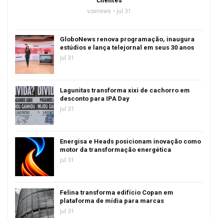
clientes
voxnews
jul 31
GloboNews renova programação, inaugura
estúdios e lança telejornal em seus 30 anos
jul 31
Lagunitas transforma xixi de cachorro em
desconto para IPA Day
jul 31
Energisa e Heads posicionam inovação como
motor da transformação energética
jul 31
Felina transforma edifício Copan em
plataforma de mídia para marcas
jul 31