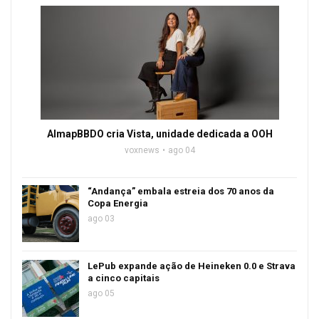
AlmapBBDO cria Vista, unidade dedicada a OOH
voxnews
ago 04
“Andança” embala estreia dos 70 anos da
Copa Energia
ago 03
LePub expande ação de Heineken 0.0 e Strava
a cinco capitais
ago 05