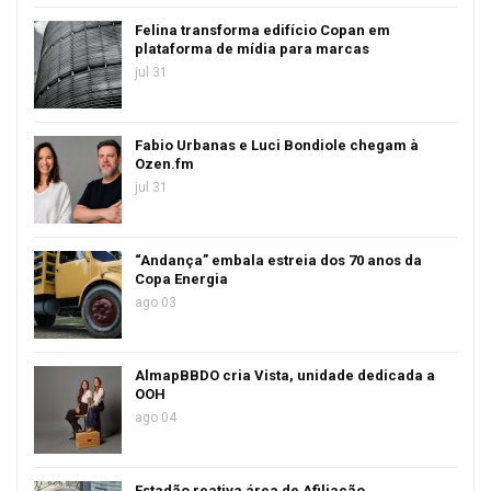
Felina transforma edifício Copan em
plataforma de mídia para marcas
jul 31
Fabio Urbanas e Luci Bondiole chegam à
Ozen.fm
jul 31
“Andança” embala estreia dos 70 anos da
Copa Energia
ago 03
AlmapBBDO cria Vista, unidade dedicada a
OOH
ago 04
Estadão reativa área de Afiliação