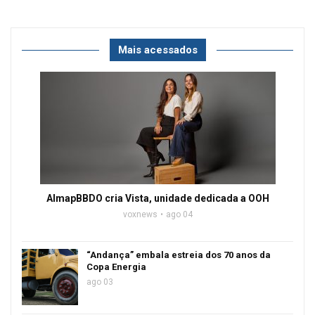
Mais acessados
AlmapBBDO cria Vista, unidade dedicada a OOH
voxnews
ago 04
“Andança” embala estreia dos 70 anos da
Copa Energia
ago 03