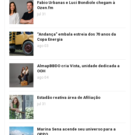
Fabio Urbanas e Luci Bondiole chegam à
Ozen.fm
jul 31
“Andança” embala estreia dos 70 anos da
Copa Energia
ago 03
AlmapBBDO cria Vista, unidade dedicada a
OOH
ago 04
Estadão reativa área de Afiliação
jul 31
Marina Sena acende seu universo para a
OPPO