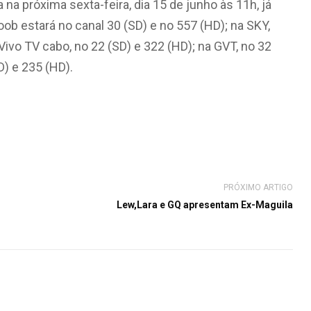
a na próxima sexta-feira, dia 15 de junho às 11h, já
oob estará no canal 30 (SD) e no
557 (HD)
; na SKY,
 Vivo TV cabo, no 22 (SD) e
322 (HD)
; na GVT, no 32
D) e 235 (HD).
PRÓXIMO ARTIGO
Lew,Lara e GQ apresentam Ex-Maguila