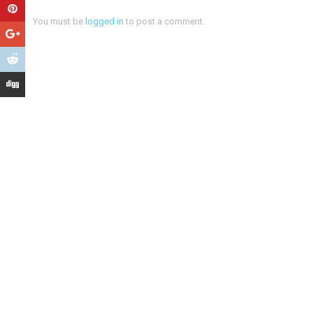
You must be
logged in
to post a comment.