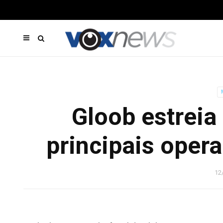
Gloob estreia 
principais oper
12