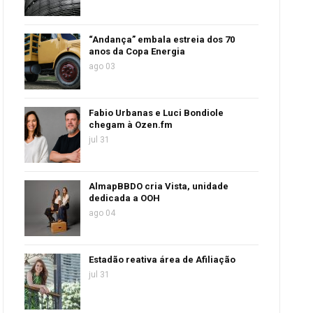
“Andança” embala estreia dos 70
anos da Copa Energia
ago 03
Fabio Urbanas e Luci Bondiole
chegam à Ozen.fm
jul 31
AlmapBBDO cria Vista, unidade
dedicada a OOH
ago 04
Estadão reativa área de Afiliação
jul 31