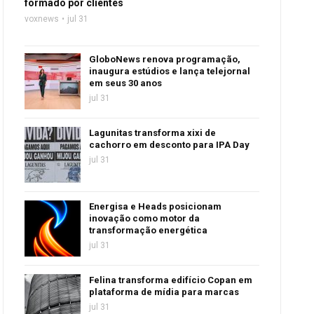
formado por clientes
voxnews
jul 31
GloboNews renova programação,
inaugura estúdios e lança telejornal
em seus 30 anos
jul 31
Lagunitas transforma xixi de
cachorro em desconto para IPA Day
jul 31
Energisa e Heads posicionam
inovação como motor da
transformação energética
jul 31
Felina transforma edifício Copan em
plataforma de mídia para marcas
jul 31