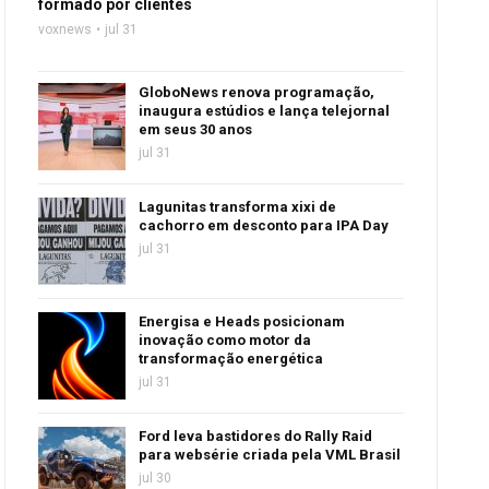
formado por clientes
voxnews
jul 31
GloboNews renova programação,
inaugura estúdios e lança telejornal
em seus 30 anos
jul 31
Lagunitas transforma xixi de
cachorro em desconto para IPA Day
jul 31
Energisa e Heads posicionam
inovação como motor da
transformação energética
jul 31
Ford leva bastidores do Rally Raid
para websérie criada pela VML Brasil
jul 30