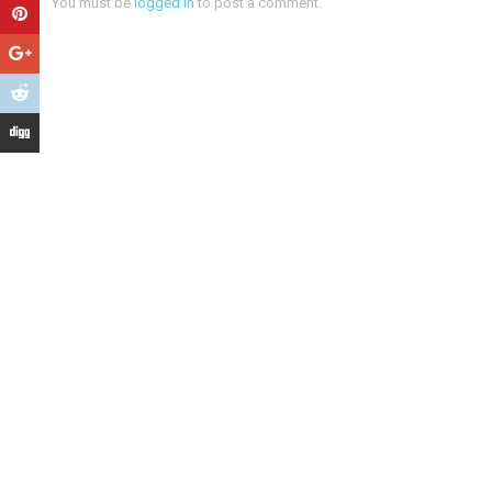
You must be
logged in
to post a comment.