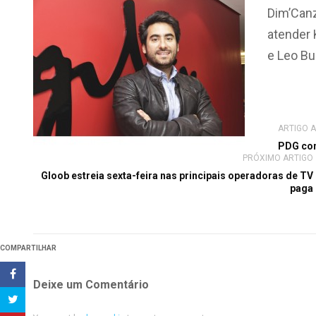
Dim’Canzi
atender 
e Leo Bur
ARTIGO 
PDG con
PRÓXIMO ARTIGO
Gloob estreia sexta-feira nas principais operadoras de TV
paga
COMPARTILHAR
Deixe um Comentário