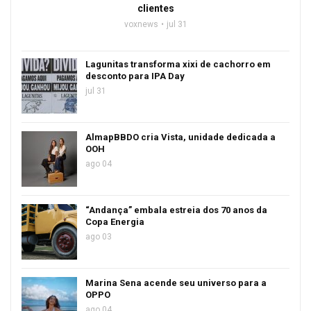
clientes
voxnews
jul 31
Lagunitas transforma xixi de cachorro em
desconto para IPA Day
jul 31
AlmapBBDO cria Vista, unidade dedicada a
OOH
ago 04
“Andança” embala estreia dos 70 anos da
Copa Energia
ago 03
Marina Sena acende seu universo para a
OPPO
ago 04