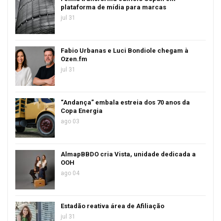
plataforma de mídia para marcas
jul 31
Fabio Urbanas e Luci Bondiole chegam à
Ozen.fm
jul 31
“Andança” embala estreia dos 70 anos da
Copa Energia
ago 03
AlmapBBDO cria Vista, unidade dedicada a
OOH
ago 04
Estadão reativa área de Afiliação
jul 31