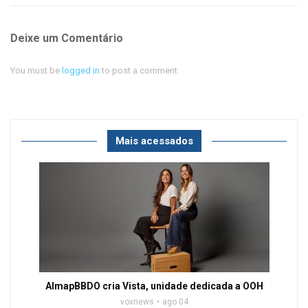
Deixe um Comentário
You must be
logged in
to post a comment.
Mais acessados
AlmapBBDO cria Vista, unidade dedicada a OOH
voxnews
ago 04