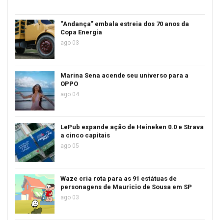
“Andança” embala estreia dos 70 anos da
Copa Energia
ago 03
Marina Sena acende seu universo para a
OPPO
ago 04
LePub expande ação de Heineken 0.0 e Strava
a cinco capitais
ago 05
Waze cria rota para as 91 estátuas de
personagens de Mauricio de Sousa em SP
ago 03