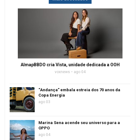
AlmapBBDO cria Vista, unidade dedicada a OOH
voxnews
ago 04
“Andança” embala estreia dos 70 anos da
Copa Energia
ago 03
Marina Sena acende seu universo para a
OPPO
ago 04