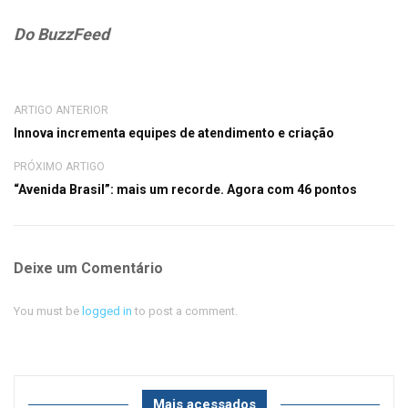
Do BuzzFeed
ARTIGO ANTERIOR
Innova incrementa equipes de atendimento e criação
PRÓXIMO ARTIGO
“Avenida Brasil”: mais um recorde. Agora com 46 pontos
Deixe um Comentário
You must be
logged in
to post a comment.
Mais acessados