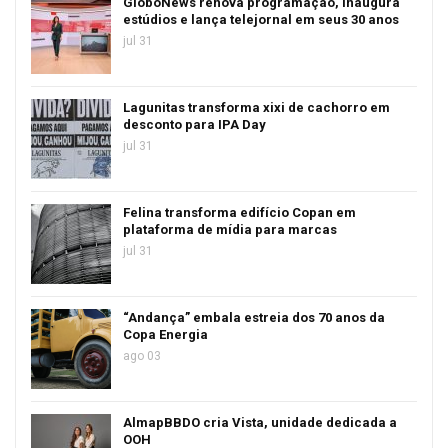
GloboNews renova programação, inaugura
estúdios e lança telejornal em seus 30 anos
jul 31
Lagunitas transforma xixi de cachorro em
desconto para IPA Day
jul 31
Felina transforma edifício Copan em
plataforma de mídia para marcas
jul 31
“Andança” embala estreia dos 70 anos da
Copa Energia
ago 03
AlmapBBDO cria Vista, unidade dedicada a
OOH