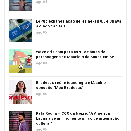
ago 04
LePub expande ação de Heineken 0.0 e Strava
a cinco capitais
ago 05
Waze cria rota para as 91 estátuas de
personagens de Mauricio de Sousa em SP
ago 03
Bradesco reúne tecnologia e IA sob o
conceito “Meu Bradesco”
ago 06
Rafa Rocha – CCO da Noize: “A América
Latina vive um momento único de integração
cultural”
ago 05