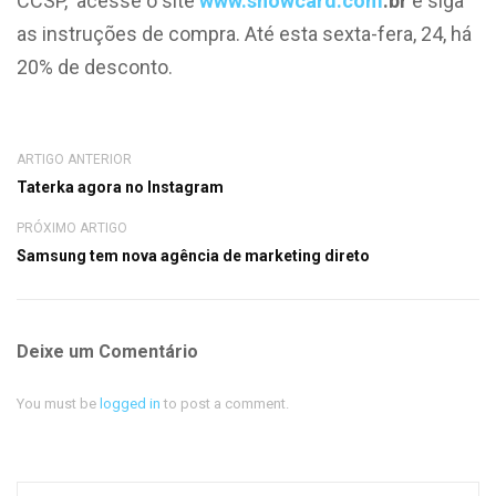
CCSP, acesse o site
www.showcard.com
.br
e siga
as instruções de compra. Até esta sexta-fera, 24, há
20% de desconto.
ARTIGO ANTERIOR
Taterka agora no Instagram
PRÓXIMO ARTIGO
Samsung tem nova agência de marketing direto
Deixe um Comentário
You must be
logged in
to post a comment.