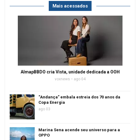
Mais acessados
AlmapBBDO cria Vista, unidade dedicada a OOH
voxnews
ago 04
“Andança” embala estreia dos 70 anos da
Copa Energia
ago 03
Marina Sena acende seu universo para a
OPPO