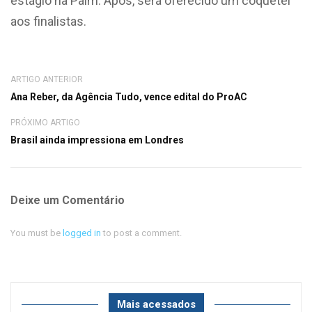
estágio na Paim. Após, será oferecido um coquetel
aos finalistas.
ARTIGO ANTERIOR
Ana Reber, da Agência Tudo, vence edital do ProAC
PRÓXIMO ARTIGO
Brasil ainda impressiona em Londres
Deixe um Comentário
You must be
logged in
to post a comment.
Mais acessados