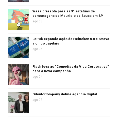
Waze cria rota para as 91 estátuas de
personagens de Mauricio de Sousa em SP
ago 03
LePub expande ação de Heineken 0.0 e Strava
a cinco capitais
ago 05
Flash leva as “Comédias da Vida Corporativa”
para a nova campanha
ago 04
OdontoCompany define agência digital
ago 03