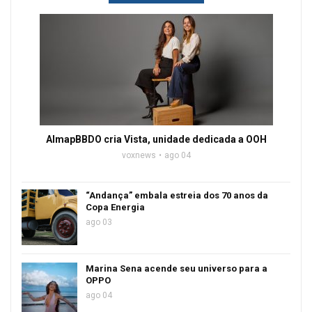
AlmapBBDO cria Vista, unidade dedicada a OOH
voxnews
ago 04
“Andança” embala estreia dos 70 anos da
Copa Energia
ago 03
Marina Sena acende seu universo para a
OPPO
ago 04