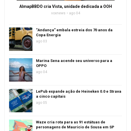
AlmapBBDO cria Vista, unidade dedicada a OOH
voxnews
ago 04
“Andança” embala estreia dos 70 anos da
Copa Energia
ago 03
Marina Sena acende seu universo para a
OPPO
ago 04
LePub expande ação de Heineken 0.0 e Strava
a cinco capitais
ago 05
Waze cria rota para as 91 estátuas de
personagens de Mauricio de Sousa em SP