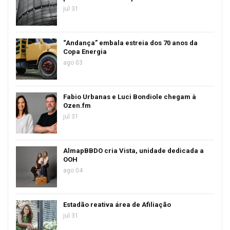
jul 31
“Andança” embala estreia dos 70 anos da
Copa Energia
ago 03
Fabio Urbanas e Luci Bondiole chegam à
Ozen.fm
jul 31
AlmapBBDO cria Vista, unidade dedicada a
OOH
ago 04
Estadão reativa área de Afiliação
jul 31