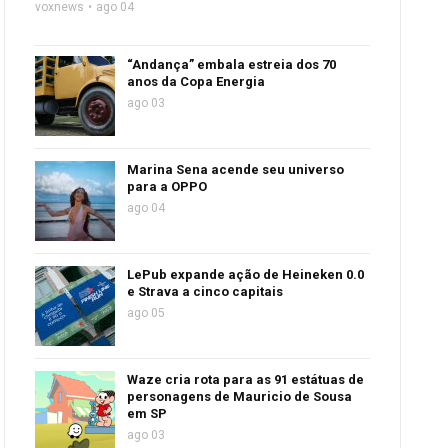
voxnews
ago 04
“Andança” embala estreia dos 70
anos da Copa Energia
ago 03
Marina Sena acende seu universo
para a OPPO
ago 04
LePub expande ação de Heineken 0.0
e Strava a cinco capitais
ago 05
Waze cria rota para as 91 estátuas de
personagens de Mauricio de Sousa
em SP
ago 03