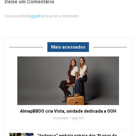
Deixe um Comentário
You must be
logged in
to post a comment.
Mais acessados
AlmapBBDO cria Vista, unidade dedicada a OOH
voxnews
ago 04
“Andança” embala estreia dos 70 anos da