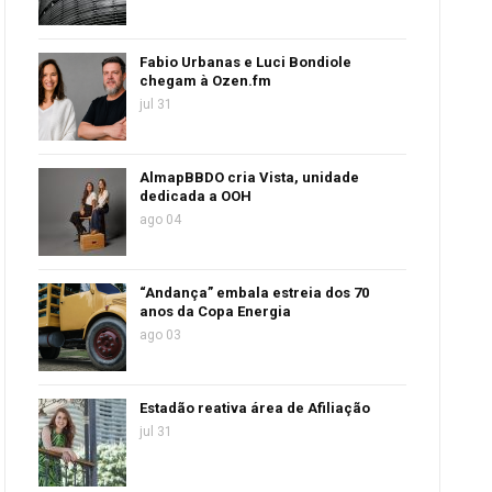
Fabio Urbanas e Luci Bondiole
chegam à Ozen.fm
jul 31
AlmapBBDO cria Vista, unidade
dedicada a OOH
ago 04
“Andança” embala estreia dos 70
anos da Copa Energia
ago 03
Estadão reativa área de Afiliação
jul 31