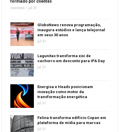
formado por clientes
voxnews
jul 31
GloboNews renova programação,
inaugura estúdios e lança telejornal
em seus 30 anos
jul 31
Lagunitas transforma xixi de
cachorro em desconto para IPA Day
jul 31
Energisa e Heads posicionam
inovação como motor da
transformação energética
jul 31
Felina transforma edifício Copan em
plataforma de mídia para marcas
jul 31