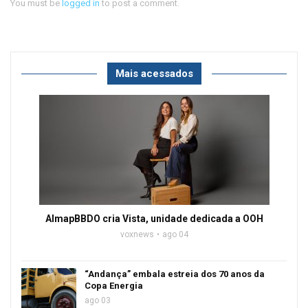
You must be
logged in
to post a comment.
Mais acessados
AlmapBBDO cria Vista, unidade dedicada a OOH
voxnews
ago 04
“Andança” embala estreia dos 70 anos da
Copa Energia
ago 03