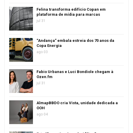
Felina transforma edifício Copan em
plataforma de mídia para marcas
jul 31
“Andança” embala estreia dos 70 anos da
Copa Energia
ago 03
Fabio Urbanas e Luci Bondiole chegam à
Ozen.fm
jul 31
AlmapBBDO cria Vista, unidade dedicada a
OOH
ago 04