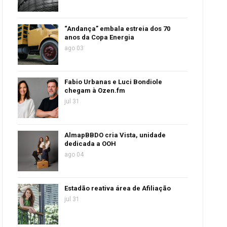
“Andança” embala estreia dos 70
anos da Copa Energia
ago 03
Fabio Urbanas e Luci Bondiole
chegam à Ozen.fm
jul 31
AlmapBBDO cria Vista, unidade
dedicada a OOH
ago 04
Estadão reativa área de Afiliação
jul 31