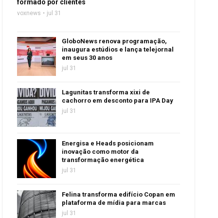
formado por clientes
voxnews
jul 31
GloboNews renova programação,
inaugura estúdios e lança telejornal
em seus 30 anos
jul 31
Lagunitas transforma xixi de
cachorro em desconto para IPA Day
jul 31
Energisa e Heads posicionam
inovação como motor da
transformação energética
jul 31
Felina transforma edifício Copan em
plataforma de mídia para marcas
jul 31