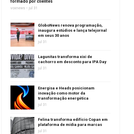
formado por clientes
voxnews
jul 31
GloboNews renova programação,
inaugura estúdios e lança telejornal
em seus 30 anos
jul 31
Lagunitas transforma xixi de
cachorro em desconto para IPA Day
jul 31
Energisa e Heads posicionam
inovação como motor da
transformação energética
jul 31
Felina transforma edifício Copan em
plataforma de mídia para marcas
jul 31