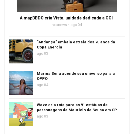
AlmapBBDO cria Vista, unidade dedicada a OOH
voxnews
ago 04
“Andança” embala estreia dos 70 anos da
Copa Energia
ago 03
Marina Sena acende seu universo para a
OPPO
ago 04
Waze cria rota para as 91 estátuas de
personagens de Mauricio de Sousa em SP
ago 03