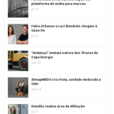
plataforma de mídia para marcas
jul 31
Fabio Urbanas e Luci Bondiole chegam à
Ozen.fm
jul 31
“Andança” embala estreia dos 70 anos da
Copa Energia
ago 03
AlmapBBDO cria Vista, unidade dedicada a
OOH
ago 04
Estadão reativa área de Afiliação
jul 31