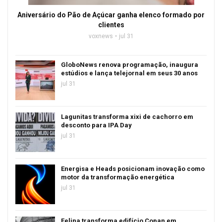
Aniversário do Pão de Açúcar ganha elenco formado por
clientes
voxnews
jul 31
GloboNews renova programação, inaugura
estúdios e lança telejornal em seus 30 anos
jul 31
Lagunitas transforma xixi de cachorro em
desconto para IPA Day
jul 31
Energisa e Heads posicionam inovação como
motor da transformação energética
jul 31
Felina transforma edifício Copan em