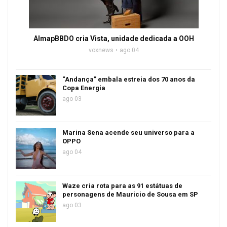
AlmapBBDO cria Vista, unidade dedicada a OOH
voxnews
ago 04
“Andança” embala estreia dos 70 anos da
Copa Energia
ago 03
Marina Sena acende seu universo para a
OPPO
ago 04
Waze cria rota para as 91 estátuas de
personagens de Mauricio de Sousa em SP
ago 03