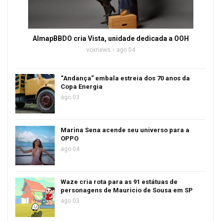
AlmapBBDO cria Vista, unidade dedicada a OOH
voxnews
ago 04
“Andança” embala estreia dos 70 anos da
Copa Energia
ago 03
Marina Sena acende seu universo para a
OPPO
ago 04
Waze cria rota para as 91 estátuas de
personagens de Mauricio de Sousa em SP
ago 03