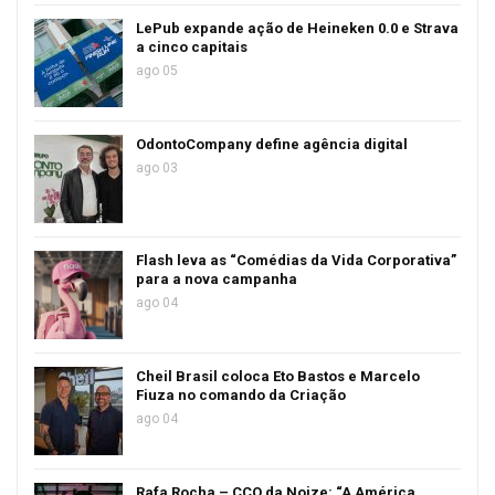
LePub expande ação de Heineken 0.0 e Strava
a cinco capitais
ago 05
OdontoCompany define agência digital
ago 03
Flash leva as “Comédias da Vida Corporativa”
para a nova campanha
ago 04
Cheil Brasil coloca Eto Bastos e Marcelo
Fiuza no comando da Criação
ago 04
Rafa Rocha – CCO da Noize: “A América