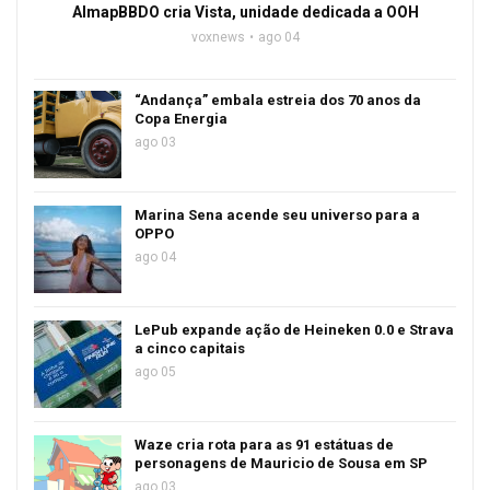
AlmapBBDO cria Vista, unidade dedicada a OOH
voxnews
ago 04
“Andança” embala estreia dos 70 anos da
Copa Energia
ago 03
Marina Sena acende seu universo para a
OPPO
ago 04
LePub expande ação de Heineken 0.0 e Strava
a cinco capitais
ago 05
Waze cria rota para as 91 estátuas de
personagens de Mauricio de Sousa em SP
ago 03