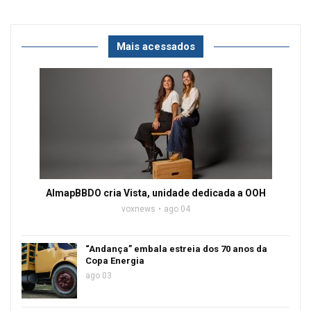
Mais acessados
AlmapBBDO cria Vista, unidade dedicada a OOH
voxnews
ago 04
“Andança” embala estreia dos 70 anos da
Copa Energia
ago 03