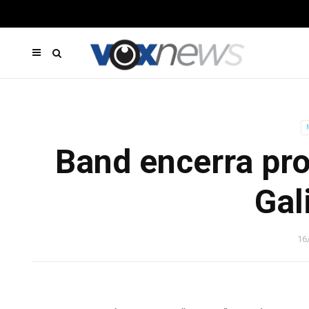
Band encerra pr
Gal
16