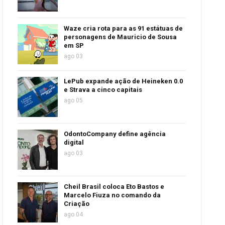
Waze cria rota para as 91 estátuas de
personagens de Mauricio de Sousa
em SP
ago 03
LePub expande ação de Heineken 0.0
e Strava a cinco capitais
ago 05
OdontoCompany define agência
digital
ago 03
Cheil Brasil coloca Eto Bastos e
Marcelo Fiuza no comando da
Criação
ago 04