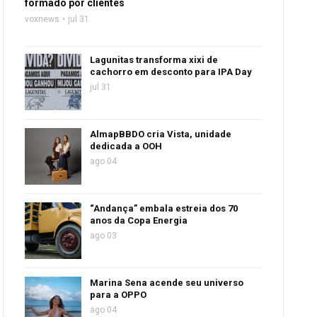
formado por clientes
voxnews
jul 31
Lagunitas transforma xixi de
cachorro em desconto para IPA Day
jul 31
AlmapBBDO cria Vista, unidade
dedicada a OOH
ago 04
“Andança” embala estreia dos 70
anos da Copa Energia
ago 03
Marina Sena acende seu universo
para a OPPO
ago 04